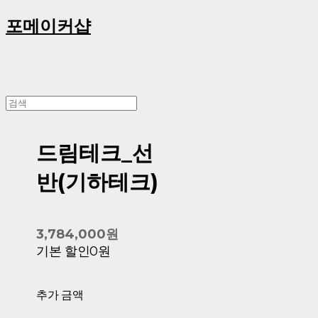
포메이커샵
드림테크_선
반(기하테크)
3,784,000원
기본 할인
0원
추가 금액